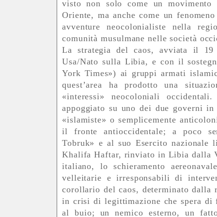
visto non solo come un movimento a
Oriente, ma anche come un fenomeno in
avventure neocolonialiste nella reg
comunità musulmane nelle società occid
La strategia del caos, avviata il 1
Usa/Nato sulla Libia, e con il soste
York Times») ai gruppi armati islami
quest’area ha prodotto una situazio
«interessi» neocoloniali occidental
appoggiato su uno dei due governi in l
«islamiste» o semplicemente anticolonia
il fronte antioccidentale; a poco s
Tobruk» e al suo Esercito nazionale li
Khalifa Haftar, rinviato in Libia dalla 
italiano, lo schieramento aereonavale
velleitarie e irresponsabili di inter
corollario del caos, determinato dalla 
in crisi di legittimazione che spera di
al buio; un nemico esterno, un fatt