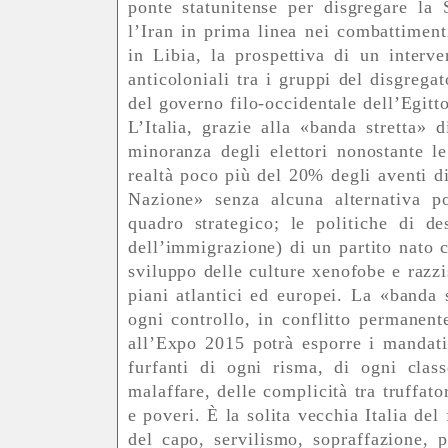
ponte statunitense per disgregare la S
l’Iran in prima linea nei combattimenti
in Libia, la prospettiva di un interv
anticoloniali tra i gruppi del disgregat
del governo filo-occidentale dell’Egitto
L’Italia, grazie alla «banda stretta» 
minoranza degli elettori nonostante 
realtà poco più del 20% degli aventi di
Nazione» senza alcuna alternativa po
quadro strategico; le politiche di de
dell’immigrazione) di un partito nato c
sviluppo delle culture xenofobe e razzis
piani atlantici ed europei. La «banda 
ogni controllo, in conflitto permanente
all’Expo 2015 potrà esporre i mandati 
furfanti di ogni risma, di ogni class
malaffare, delle complicità tra truffatori
e poveri. È la solita vecchia Italia del
del capo, servilismo, sopraffazione, p