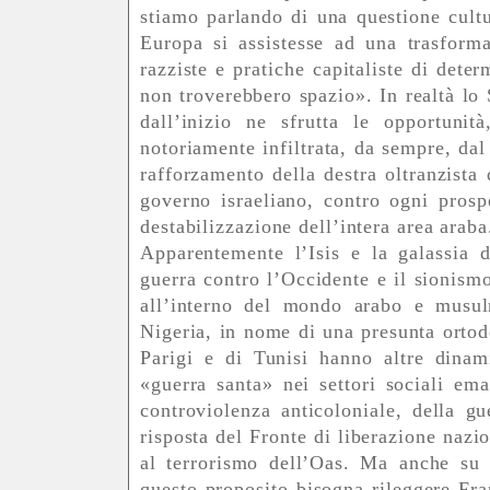
stiamo parlando di una questione cultu
Europa si assistesse ad una trasform
razziste e pratiche capitaliste di dete
non troverebbero spazio». In realtà lo 
dall’inizio ne sfrutta le opportunit
notoriamente infiltrata, da sempre, dal 
rafforzamento della destra oltranzista 
governo israeliano, contro ogni prospe
destabilizzazione dell’intera area araba
Apparentemente l’Isis e la galassia d
guerra contro l’Occidente e il sionismo,
all’interno del mondo arabo e musul
Nigeria, in nome di una presunta ortodo
Parigi e di Tunisi hanno altre dina
«guerra santa» nei settori sociali ema
controviolenza anticoloniale, della g
risposta del Fronte di liberazione nazi
al terrorismo dell’Oas. Ma anche su 
questo proposito bisogna rileggere Fr