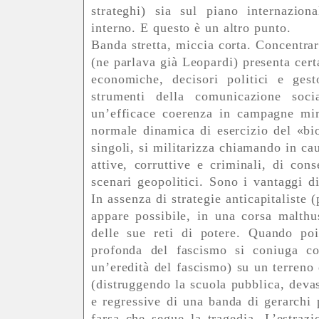
strateghi) sia sul piano internazional
interno. E questo è un altro punto.
Banda stretta, miccia corta. Concentrare
(ne parlava già Leopardi) presenta cert
economiche, decisori politici e gest
strumenti della comunicazione socia
un’efficace coerenza in campagne mir
normale dinamica di esercizio del «biop
singoli, si militarizza chiamando in cau
attive, corruttive e criminali, di con
scenari geopolitici. Sono i vantaggi d
In assenza di strategie anticapitaliste 
appare possibile, in una corsa malthu
delle sue reti di potere. Quando po
profonda del fascismo si coniuga co
un’eredità del fascismo) su un terreno
(distruggendo la scuola pubblica, devast
e regressive di una banda di gerarchi 
farsa che segue la tragedia. L’estraz