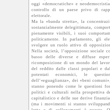
oggi «democratiche» e neodemocristian
controllo di un paese privo di rappr
elettorale.
Ma la «banda stretta», la concentrazi
sostanzialmente delegittimata, comport
pienamente visibili, i suoi comportam
politicamente. In parlamento, gli e
svolgere un ruolo attivo di opposizio
Nella società, l’opposizione sociale c
basso delle diverse e diffuse espe
ricomposizione di un mondo del lavoro
del reddito dalle classi popolari e da
potentati economici, le questio
dell’«eguaglianza», dei «beni comuni», d
stanno ponendo come le questioni fon
politici e culturali nella prospettiva
capitalistico e delle sue derive finanz
(ma i movimenti si stanno sviluppando
lotta e di collegamenti è questo. 